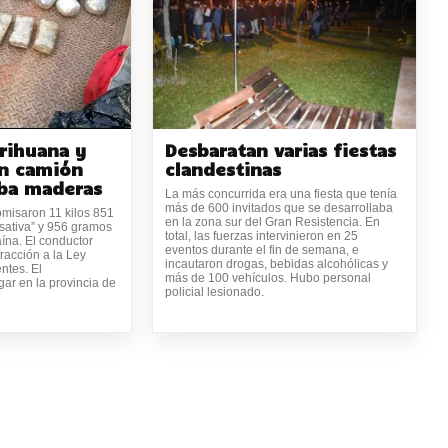
rihuana y
Desbaratan varias fiestas
un camión
clandestinas
aba maderas
La más concurrida era una fiesta que tenía
más de 600 invitados que se desarrollaba
misaron 11 kilos 851
en la zona sur del Gran Resistencia. En
sativa” y 956 gramos
total, las fuerzas intervinieron en 25
aína. El conductor
eventos durante el fin de semana, e
racción a la Ley
incautaron drogas, bebidas alcohólicas y
ntes. El
más de 100 vehículos. Hubo personal
gar en la provincia de
policial lesionado.