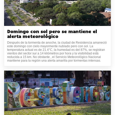
Domingo con sol pero se mantiene el
alerta meteorológico
Después de la tormenta de anoche, la ciudad de Resistencia amaneció
este domingo con cielo mayormente nublado pero con sol. La
temperatura actual es de 21.4°C, la humedad es del 87%, se registran
vientos del sector sur a 14 kilómetros por hora y la visibilidad está
reducida a 15 km. No obstante , el Servicio Meteorológico Nacional
mantiene para la región una alerta amarilla por tormentas intensas.