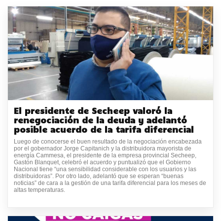
El presidente de Secheep valoró la
renegociación de la deuda y adelantó
posible acuerdo de la tarifa diferencial
Luego de conocerse el buen resultado de la negociación encabezada
por el gobernador Jorge Capitanich y la distribuidora mayorista de
energía Cammesa, el presidente de la empresa provincial Secheep,
Gastón Blanquet, celebró el acuerdo y puntualizó que el Gobierno
Nacional tiene “una sensibilidad considerable con los usuarios y las
distribuidoras”. Por otro lado, adelantó que se esperan “buenas
noticias” de cara a la gestión de una tarifa diferencial para los meses de
altas temperaturas.