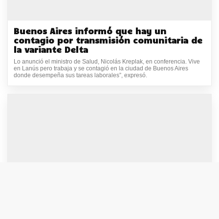
Buenos Aires informó que hay un
contagio por transmisión comunitaria de
la variante Delta
Lo anunció el ministro de Salud, Nicolás Kreplak, en conferencia. Vive
en Lanús pero trabaja y se contagió en la ciudad de Buenos Aires
donde desempeña sus tareas laborales”, expresó.
Variante delta: no se sabe cuántos casos
hay realmente en el país