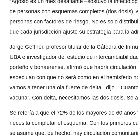
“Agosto es un mes desafiante –sostuvo la infectólo
de personas con esquemas completos (dos dosis), e
personas con factores de riesgo. No es solo distribu
que cada jurisdicción ajuste su estrategia para la ad
Jorge Geffner, profesor titular de la Cátedra de Inm
UBA e investigador del estudio de intercambiabilida
porteño y bonaerense, afirmó que habrá circulació
especulan con que no será como en el hemisferio no
vamos a tener una ola fuerte de delta –dijo–. Cu
vacunar. Con delta, necesitamos las dos dosis. Se a
Se refería a que el 72% de los mayores de 60 años
necesita completar el esquema. Con los primeros ca
se asume que, de hecho, hay circulación comunitaria