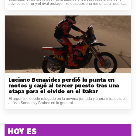
advirtió su error y el rival protagonizó después una remontada histórica.
Luciano Benavides perdió la punta en
motos y cayó al tercer puesto tras una
etapa para el olvido en el Dakar
El argentino quedó relegado en la novena jornada y ahora mira desde
atrás a Sanders y Brabec en la general.
HOY ES