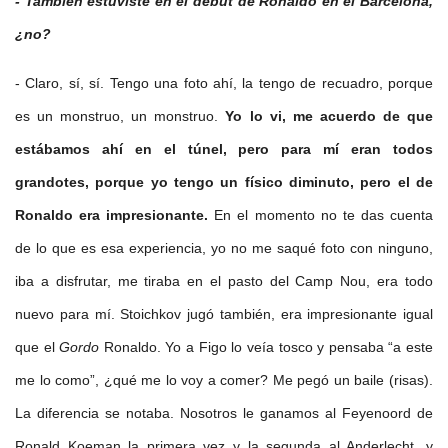
- También estuviste en el debut de Ronaldo en el Barcelona,
¿no?
- Claro, sí, sí. Tengo una foto ahí, la tengo de recuadro, porque
es un monstruo, un monstruo.
Yo lo vi, me acuerdo de que
estábamos ahí en el túnel, pero para mí eran todos
grandotes, porque yo tengo un físico diminuto, pero el de
Ronaldo era impresionante.
En el momento no te das cuenta
de lo que es esa experiencia, yo no me saqué foto con ninguno,
iba a disfrutar, me tiraba en el pasto del Camp Nou, era todo
nuevo para mí. Stoichkov jugó también, era impresionante igual
que el
Gordo
Ronaldo. Yo a Figo lo veía tosco y pensaba “a este
me lo como”, ¿qué me lo voy a comer? Me pegó un baile (risas).
La diferencia se notaba. Nosotros le ganamos al Feyenoord de
Ronald Koeman la primera vez y la segunda al Anderlecht, y