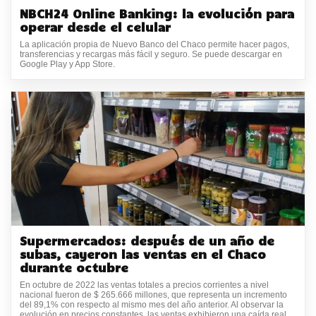
NBCH24 Online Banking: la evolución para
operar desde el celular
La aplicación propia de Nuevo Banco del Chaco permite hacer pagos,
transferencias y recargas más fácil y seguro. Se puede descargar en
Google Play y App Store.
Supermercados: después de un año de
subas, cayeron las ventas en el Chaco
durante octubre
En octubre de 2022 las ventas totales a precios corrientes a nivel
nacional fueron de $ 265.666 millones, que representa un incremento
del 89,1% con respecto al mismo mes del año anterior. Al observar la
evolución en precios constantes, las ventas exhibieron una caída real