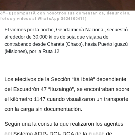
ðŸ—£(CompartÃ­ con nosotros tus comentarios, denuncias,
fotos y videos al WhatsApp 3624100411)
El viernes por la noche, Gendarmería Nacional, secuestró
alrededor de 30.000 kilos de soja que viajaba de
contrabando desde Charata (Chaco), hasta Puerto Iguazú
(Misiones), por la Ruta 12.
Los efectivos de la Sección “Itá Ibaté” dependiente
del Escuadrón 47 “Ituzaingó”, se encontraban sobre
el kilómetro 1147 cuando visualizaron un transporte
con la carga sin documentación.
Según una la consulta que realizaron los agentes
del Sistema AFIP- DGI- DGA de la ciudad de