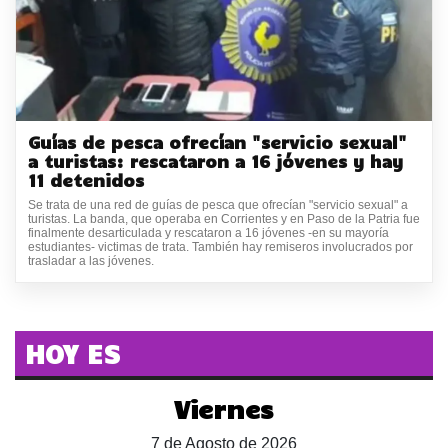
Guías de pesca ofrecían "servicio sexual"
a turistas: rescataron a 16 jóvenes y hay
11 detenidos
Se trata de una red de guías de pesca que ofrecían "servicio sexual" a
turistas. La banda, que operaba en Corrientes y en Paso de la Patria fue
finalmente desarticulada y rescataron a 16 jóvenes -en su mayoría
estudiantes- victimas de trata. También hay remiseros involucrados por
trasladar a las jóvenes.
HOY ES
Viernes
7 de Agosto de 2026