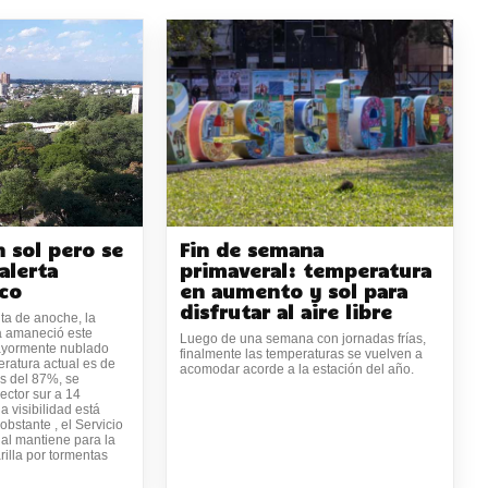
 sol pero se
Fin de semana
alerta
primaveral: temperatura
co
en aumento y sol para
disfrutar al aire libre
ta de anoche, la
a amaneció este
Luego de una semana con jornadas frías,
ayormente nublado
finalmente las temperaturas se vuelven a
eratura actual es de
acomodar acorde a la estación del año.
s del 87%, se
sector sur a 14
a visibilidad está
bstante , el Servicio
al mantiene para la
rilla por tormentas