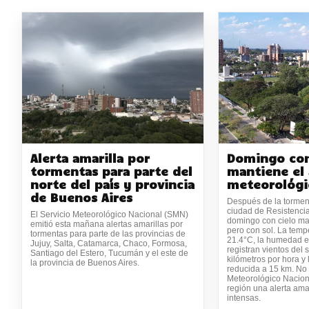
Alerta amarilla por
Domingo con
tormentas para parte del
mantiene el 
norte del país y provincia
meteorológi
de Buenos Aires
Después de la tormen
ciudad de Resistenci
El Servicio Meteorológico Nacional (SMN)
domingo con cielo m
emitió esta mañana alertas amarillas por
pero con sol. La temp
tormentas para parte de las provincias de
21.4°C, la humedad e
Jujuy, Salta, Catamarca, Chaco, Formosa,
registran vientos del 
Santiago del Estero, Tucumán y el este de
kilómetros por hora y l
la provincia de Buenos Aires.
reducida a 15 km. No o
Meteorológico Nacion
región una alerta ama
intensas.