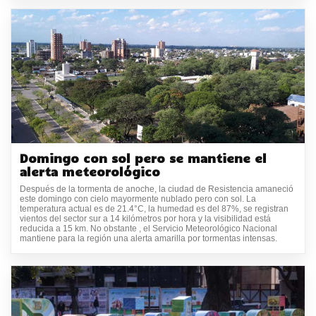
Domingo con sol pero se mantiene el
alerta meteorológico
Después de la tormenta de anoche, la ciudad de Resistencia amaneció
este domingo con cielo mayormente nublado pero con sol. La
temperatura actual es de 21.4°C, la humedad es del 87%, se registran
vientos del sector sur a 14 kilómetros por hora y la visibilidad está
reducida a 15 km. No obstante , el Servicio Meteorológico Nacional
mantiene para la región una alerta amarilla por tormentas intensas.