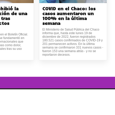
hibió la
COVID en el Chaco: los
ción de una
casos aumentaron un
 tras
100% en la última
ctos
semana
El Ministerio de Salud Pública del Chaco
informa que, hasta este lunes 19 de
n el Boletín Oficial.
diciembre de 2022, fueron registrados
se fundamentó en
180.521 casos confirmados de COVID-19 y
ternacionales que
201 permanecen activos. En la última
mas como dolor,
semana se confirmaron 331 nuevos casos -
rales tras su uso
fueron 153 una semana atrás - y no se
reportaron decesos.