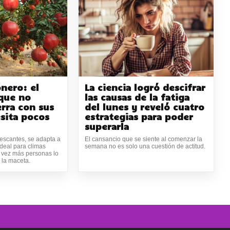
onero: el
La ciencia logró descifrar
 que no
las causas de la fatiga
erra con sus
del lunes y reveló cuatro
esita pocos
estrategias para poder
superarla
rescantes, se adapta a
El cansancio que se siente al comenzar la
ideal para climas
semana no es solo una cuestión de actitud.
 vez más personas lo
o la maceta.