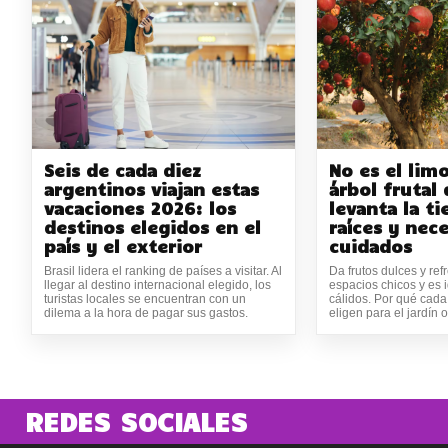
Seis de cada diez
No es el lim
argentinos viajan estas
árbol frutal
vacaciones 2026: los
levanta la ti
destinos elegidos en el
raíces y nec
país y el exterior
cuidados
Brasil lidera el ranking de países a visitar. Al
Da frutos dulces y ref
llegar al destino internacional elegido, los
espacios chicos y es 
turistas locales se encuentran con un
cálidos. Por qué cada
dilema a la hora de pagar sus gastos.
eligen para el jardín 
REDES SOCIALES