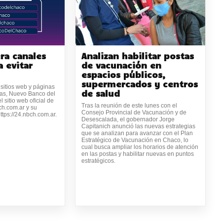
era canales
Analizan habilitar postas
a evitar
de vacunación en
espacios públicos,
supermercados y centros
 sitios web y páginas
de salud
sas, Nuevo Banco del
 sitio web oficial de
Tras la reunión de este lunes con el
ch.com.ar y su
Consejo Provincial de Vacunación y de
https://24.nbch.com.ar.
Desescalada, el gobernador Jorge
Capitanich anunció las nuevas estrategias
que se analizan para avanzar con el Plan
Estratégico de Vacunación en Chaco, lo
cual busca ampliar los horarios de atención
en las postas y habilitar nuevas en puntos
estratégicos.