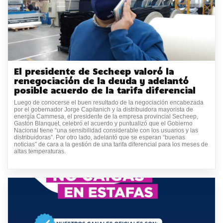
El presidente de Secheep valoró la
renegociación de la deuda y adelantó
posible acuerdo de la tarifa diferencial
Luego de conocerse el buen resultado de la negociación encabezada
por el gobernador Jorge Capitanich y la distribuidora mayorista de
energía Cammesa, el presidente de la empresa provincial Secheep,
Gastón Blanquet, celebró el acuerdo y puntualizó que el Gobierno
Nacional tiene “una sensibilidad considerable con los usuarios y las
distribuidoras”. Por otro lado, adelantó que se esperan “buenas
noticias” de cara a la gestión de una tarifa diferencial para los meses de
altas temperaturas.