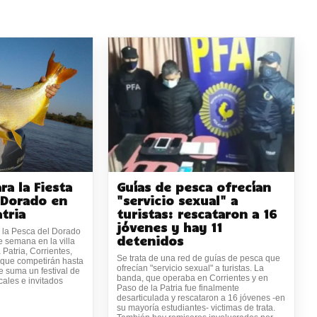
ra la Fiesta
Guías de pesca ofrecían
 Dorado en
"servicio sexual" a
tria
turistas: rescataron a 16
jóvenes y hay 11
 la Pesca del Dorado
detenidos
de semana en la villa
 Patria, Corrientes,
Se trata de una red de guías de pesca que
 que competirán hasta
ofrecían "servicio sexual" a turistas. La
 suma un festival de
banda, que operaba en Corrientes y en
cales e invitados
Paso de la Patria fue finalmente
desarticulada y rescataron a 16 jóvenes -en
su mayoría estudiantes- victimas de trata.