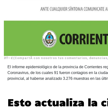
ðŸ—£(CompartÃ­ con nosotros tus comentarios, denuncias, 
El informe epidemiológico de la provincia de Corrientes re
Coronavirus, de los cuales 91 fueron contagios en la ciudad
provincial, al haberse analizado 3.276 muestras en las últ
Esto actualiza la c