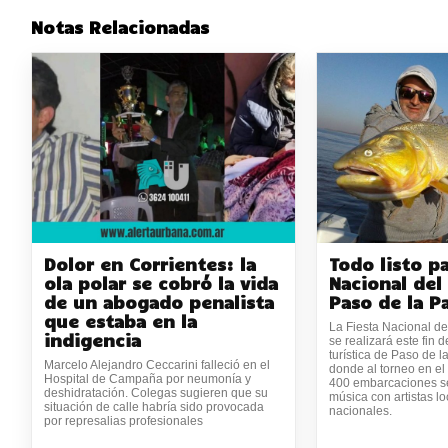
Notas Relacionadas
Dolor en Corrientes: la
Todo listo pa
ola polar se cobró la vida
Nacional del
de un abogado penalista
Paso de la Pa
que estaba en la
La Fiesta Nacional de
indigencia
se realizará este fin 
turística de Paso de la
Marcelo Alejandro Ceccarini falleció en el
donde al torneo en el
Hospital de Campaña por neumonía y
400 embarcaciones se
deshidratación. Colegas sugieren que su
música con artistas lo
situación de calle habría sido provocada
nacionales.
por represalias profesionales