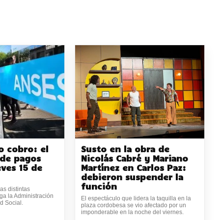
 cobro: el
Susto en la obra de
de pagos
Nicolás Cabré y Mariano
eves 15 de
Martínez en Carlos Paz:
debieron suspender la
función
as distintas
ga la Administración
El espectáculo que lidera la taquilla en la
d Social.
plaza cordobesa se vio afectado por un
imponderable en la noche del viernes.