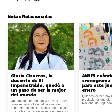
Notas Relacionadas
Gloria Cisneros, la
ANSES cuándo
docente de El
cronograma 
Impenetrable, quedó a
para este ju
un paso de ser la mejor
enero
del mundo
Quiénes reciben hoy l
prestaciones que otor
Una docente oriunda de la provincia, cuya
Nacional de Segurida
tarea se desarrolla en el corazón de El
Impenetrable, ha sido seleccionada como
una de las diez finalistas para el prestigioso