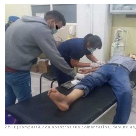
ðŸ—£(CompartÃ­ con nosotros tus comentarios, denuncias,