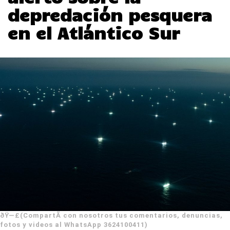
depredación pesquera
en el Atlántico Sur
ðŸ—£(CompartÃ­ con nosotros tus comentarios, denuncias,
fotos y videos al WhatsApp 3624100411)