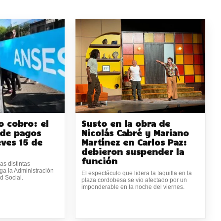
 cobro: el
Susto en la obra de
de pagos
Nicolás Cabré y Mariano
eves 15 de
Martínez en Carlos Paz:
debieron suspender la
función
as distintas
ga la Administración
El espectáculo que lidera la taquilla en la
d Social.
plaza cordobesa se vio afectado por un
imponderable en la noche del viernes.