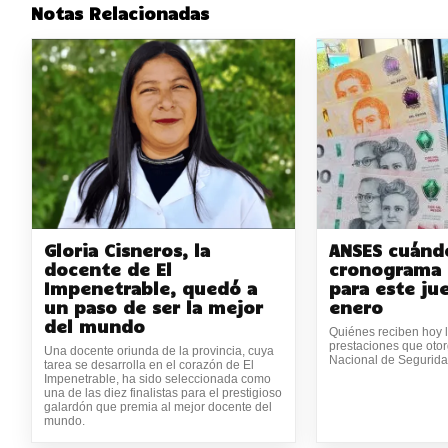
Notas Relacionadas
Gloria Cisneros, la
ANSES cuándo
docente de El
cronograma 
Impenetrable, quedó a
para este ju
un paso de ser la mejor
enero
del mundo
Quiénes reciben hoy l
prestaciones que otor
Una docente oriunda de la provincia, cuya
Nacional de Segurida
tarea se desarrolla en el corazón de El
Impenetrable, ha sido seleccionada como
una de las diez finalistas para el prestigioso
galardón que premia al mejor docente del
mundo.