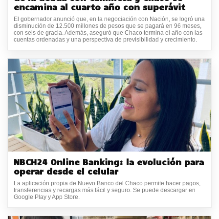
encamina al cuarto año con superávit
El gobernador anunció que, en la negociación con Nación, se logró una
disminución de 12.500 millones de pesos que se pagará en 96 meses,
con seis de gracia. Además, aseguró que Chaco termina el año con las
cuentas ordenadas y una perspectiva de previsibilidad y crecimiento.
NBCH24 Online Banking: la evolución para
operar desde el celular
La aplicación propia de Nuevo Banco del Chaco permite hacer pagos,
transferencias y recargas más fácil y seguro. Se puede descargar en
Google Play y App Store.