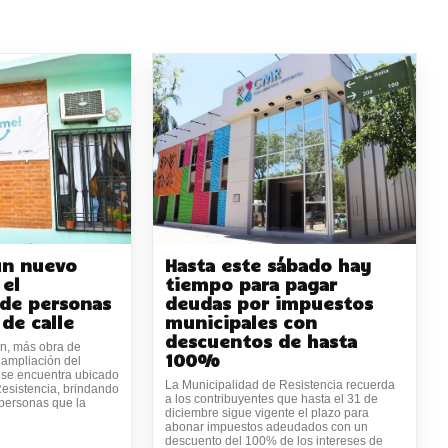
un nuevo
Hasta este sábado hay
 el
tiempo para pagar
 de personas
deudas por impuestos
 de calle
municipales con
descuentos de hasta
ón, más obra de
100%
 ampliación del
 se encuentra ubicado
La Municipalidad de Resistencia recuerda
esistencia, brindando
a los contribuyentes que hasta el 31 de
 personas que la
diciembre sigue vigente el plazo para
abonar impuestos adeudados con un
descuento del 100% de los intereses de