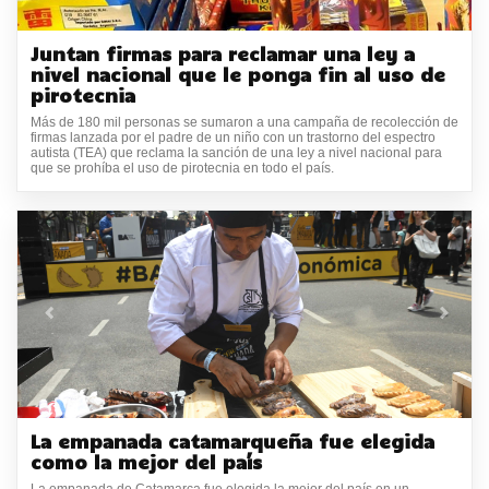
Juntan firmas para reclamar una ley a
nivel nacional que le ponga fin al uso de
pirotecnia
Más de 180 mil personas se sumaron a una campaña de recolección de
firmas lanzada por el padre de un niño con un trastorno del espectro
autista (TEA) que reclama la sanción de una ley a nivel nacional para
que se prohíba el uso de pirotecnia en todo el país.
La empanada catamarqueña fue elegida
como la mejor del país
La empanada de Catamarca fue elegida la mejor del país en un