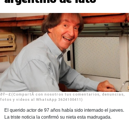
ðŸ—£(CompartÃ­ con nosotros tus comentarios, denuncias,
fotos y videos al WhatsApp 3624100411)
El querido actor de 97 años había sido internado el jueves.
La triste noticia la confirmó su nieta esta madrugada.