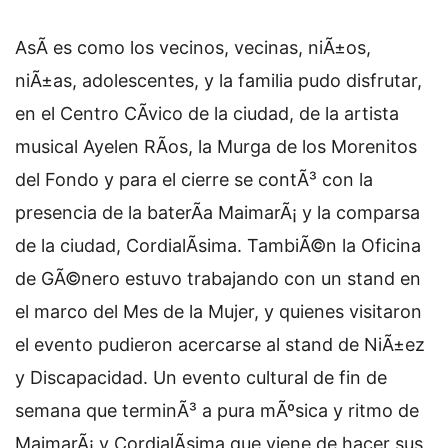
AsÃ­ es como los vecinos, vecinas, niÃ±os,
niÃ±as, adolescentes, y la familia pudo disfrutar,
en el Centro CÃ­vico de la ciudad, de la artista
musical Ayelen RÃ­os, la Murga de los Morenitos
del Fondo y para el cierre se contÃ³ con la
presencia de la baterÃ­a MaimarÃ¡ y la comparsa
de la ciudad, CordialÃ­sima. TambiÃ©n la Oficina
de GÃ©nero estuvo trabajando con un stand en
el marco del Mes de la Mujer, y quienes visitaron
el evento pudieron acercarse al stand de NiÃ±ez
y Discapacidad. Un evento cultural de fin de
semana que terminÃ³ a pura mÃºsica y ritmo de
MaimarÃ¡ y CordialÃ­sima que viene de hacer sus