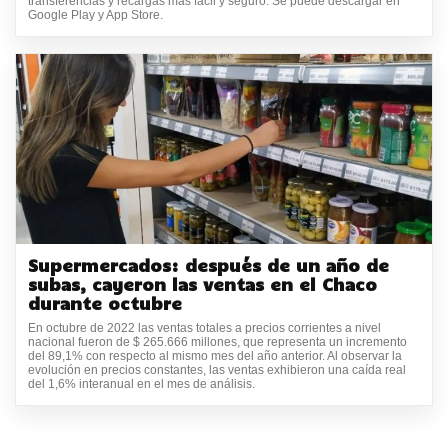
transferencias y recargas más fácil y seguro. Se puede descargar en
Google Play y App Store.
Supermercados: después de un año de
subas, cayeron las ventas en el Chaco
durante octubre
En octubre de 2022 las ventas totales a precios corrientes a nivel
nacional fueron de $ 265.666 millones, que representa un incremento
del 89,1% con respecto al mismo mes del año anterior. Al observar la
evolución en precios constantes, las ventas exhibieron una caída real
del 1,6% interanual en el mes de análisis.