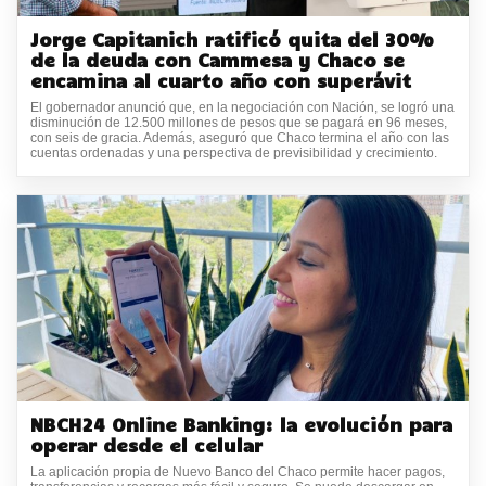
Jorge Capitanich ratificó quita del 30%
de la deuda con Cammesa y Chaco se
encamina al cuarto año con superávit
El gobernador anunció que, en la negociación con Nación, se logró una
disminución de 12.500 millones de pesos que se pagará en 96 meses,
con seis de gracia. Además, aseguró que Chaco termina el año con las
cuentas ordenadas y una perspectiva de previsibilidad y crecimiento.
NBCH24 Online Banking: la evolución para
operar desde el celular
La aplicación propia de Nuevo Banco del Chaco permite hacer pagos,