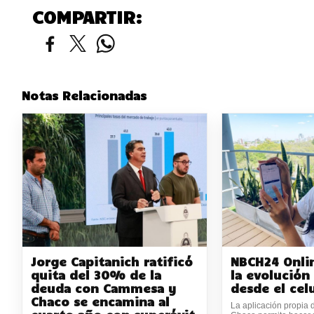
COMPARTIR:
Notas Relacionadas
Jorge Capitanich ratificó
NBCH24 Onli
quita del 30% de la
la evolución
deuda con Cammesa y
desde el cel
Chaco se encamina al
La aplicación propia