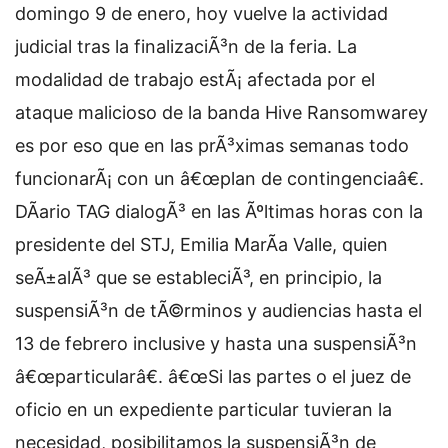
domingo 9 de enero, hoy vuelve la actividad
judicial tras la finalizaciÃ³n de la feria. La
modalidad de trabajo estÃ¡ afectada por el
ataque malicioso de la banda Hive Ransomwarey
es por eso que en las prÃ³ximas semanas todo
funcionarÃ¡ con un â€œplan de contingenciaâ€.
DÃ­ario TAG dialogÃ³ en las Ãºltimas horas con la
presidente del STJ, Emilia MarÃ­a Valle, quien
seÃ±alÃ³ que se estableciÃ³, en principio, la
suspensiÃ³n de tÃ©rminos y audiencias hasta el
13 de febrero inclusive y hasta una suspensiÃ³n
â€œparticularâ€. â€œSi las partes o el juez de
oficio en un expediente particular tuvieran la
necesidad, posibilitamos la suspensiÃ³n de