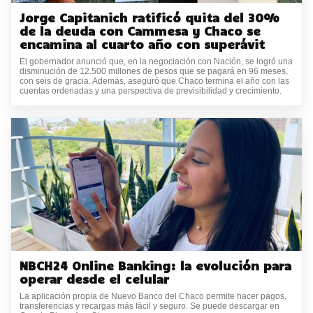
Jorge Capitanich ratificó quita del 30%
de la deuda con Cammesa y Chaco se
encamina al cuarto año con superávit
El gobernador anunció que, en la negociación con Nación, se logró una
disminución de 12.500 millones de pesos que se pagará en 96 meses,
con seis de gracia. Además, aseguró que Chaco termina el año con las
cuentas ordenadas y una perspectiva de previsibilidad y crecimiento.
NBCH24 Online Banking: la evolución para
operar desde el celular
La aplicación propia de Nuevo Banco del Chaco permite hacer pagos,
transferencias y recargas más fácil y seguro. Se puede descargar en