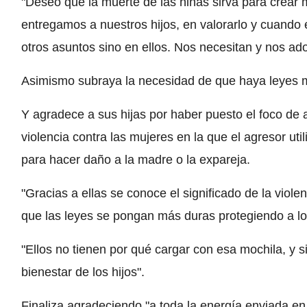
"Deseo que la muerte de las niñas sirva para crear
entregamos a nuestros hijos, en valorarlo y cuando 
otros asuntos sino en ellos. Nos necesitan y nos ado
Asimismo subraya la necesidad de que haya leyes má
Y agradece a sus hijas por haber puesto el foco de at
violencia contra las mujeres en la que el agresor uti
para hacer daño a la madre o la expareja.
"Gracias a ellas se conoce el significado de la viol
que las leyes se pongan más duras protegiendo a lo
"Ellos no tienen por qué cargar con esa mochila, y s
bienestar de los hijos".
Finaliza agradeciendo "a toda la energía enviada en