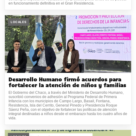
en funcionamiento definitiva en el Gran Resistencia.
LOCALES
Desarrollo Humano firmó acuerdos para
fortalecer la atención de niños y familias
El Gobierno del Chaco, a través del Ministerio de Desarrollo Humano,
suscribió convenios de adhesión al Programa Federal de Primera
Infancia con los municipios de Campo Largo, Basail, Fontana,
Resistencia, Isla del Cerrito, General Pinedo y Presidencia Roque
Sáenz Peña, con el objetivo de fortalecer las políticas de atención
integral destinadas a niños desde el embarazo hasta los cuatro años de
vida.