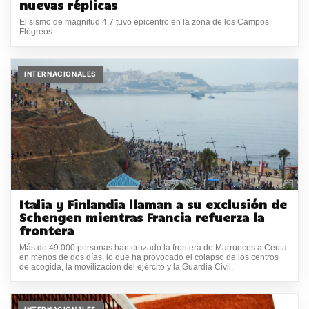
nuevas réplicas
El sismo de magnitud 4,7 tuvo epicentro en la zona de los Campos
Flégreos.
INTERNACIONALES
Italia y Finlandia llaman a su exclusión de
Schengen mientras Francia refuerza la
frontera
Más de 49.000 personas han cruzado la frontera de Marruecos a Ceuta
en menos de dos días, lo que ha provocado el colapso de los centros
de acogida, la movilización del ejército y la Guardia Civil.
INTERNACIONALES