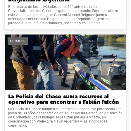
En el marco de las actividades por el 75° aniversario de la
Provincialización del Chaco, el gobernador Leandro Zdero encabezó
este viernes un homenaje al General Manuel Belgrano junto a
autoridades del Instituto Belgraniano de la República Argentina, en una
jornada que reunió a funcionarios, docentes y estudiantes.
LOCALES
La Policía del Chaco suma recursos al
operativo para encontrar a Fabián Falcón
La Policía del Chaco también colabora con el operativo para localizar al
joven de 30 años desaparecido en aguas del río Paraná, en jurisdicción
de Corrientes. Los rastrillajes se realizan por agua y tierra, en
coordinación con Prefectura Naval Argentina y las autoridades
correntinas.