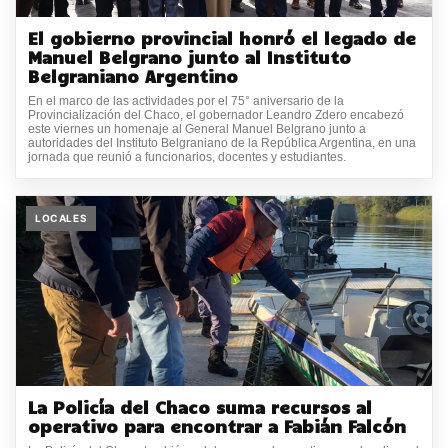
El gobierno provincial honró el legado de
Manuel Belgrano junto al Instituto
Belgraniano Argentino
En el marco de las actividades por el 75° aniversario de la
Provincialización del Chaco, el gobernador Leandro Zdero encabezó
este viernes un homenaje al General Manuel Belgrano junto a
autoridades del Instituto Belgraniano de la República Argentina, en una
jornada que reunió a funcionarios, docentes y estudiantes.
LOCALES
La Policía del Chaco suma recursos al
operativo para encontrar a Fabián Falcón