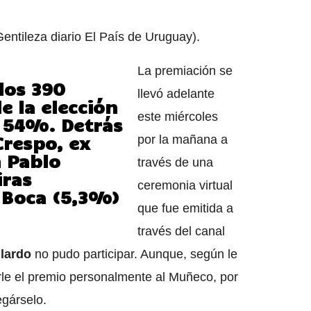
entileza diario El País de Uruguay).
La premiación se
los 390
llevó adelante
e la elección
este miércoles
l 54%. Detrás
Crespo
, ex
por la mañana a
 Pablo
través de una
iras
ceremonia virtual
e Boca (5,3%)
que fue emitida a
través del canal
llardo
no pudo participar. Aunque, según le
rle el premio personalmente al Muñeco, por
egárselo.