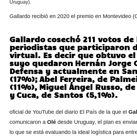
Gallardo recibió en 2020 el premio en Montevideo (G
Gallardo
cosechó 211 votos de 
periodistas que participaron d
virtual. Es decir que obtuvo e
suyo quedaron
Hernán Jorge 
Defensa y actualmente en San
(17%);
Abel Ferreira
, de Palme
(11%),
Miguel Ángel Russo
, d
y
Cuca
, de Santos (5,1%).
oficial de YouTube del diario El País de la que el
Ga
comunicaron a
Olé
desde Uruguay, el plan es envia
lo que se está evaluando la ideal logística para entr