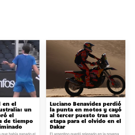
 en el
Luciano Benavides perdió
ustralia: un
la punta en motos y cayó
ró el
al tercer puesto tras una
s de tiempo
etapa para el olvido en el
liminado
Dakar
ó que había ganado el
El argentino quedó relegado en la novena