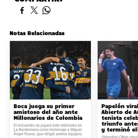
Notas Relacionadas
Boca juega su primer
Papelón viral
amistoso del año ante
Abierto de A
Millonarios de Colombia
tenista celeb
triunfo ante
El encuentro se jugará este miércoles en
y terminó e
La Bombonera como homenaje a Miguel
Ángel Russo, que dirigió ambos equipos.
Sebastian Ofner crey